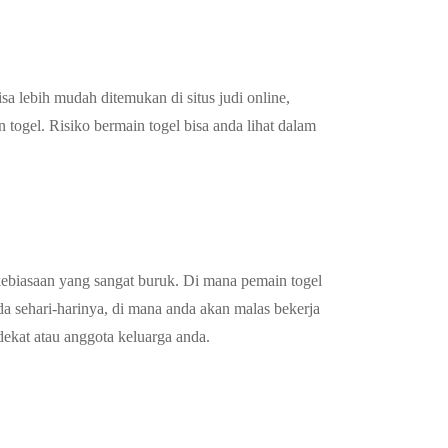
sa lebih mudah ditemukan di situs judi online,
togel. Risiko bermain togel bisa anda lihat dalam
 kebiasaan yang sangat buruk. Di mana pemain togel
da sehari-harinya, di mana anda akan malas bekerja
dekat atau anggota keluarga anda.