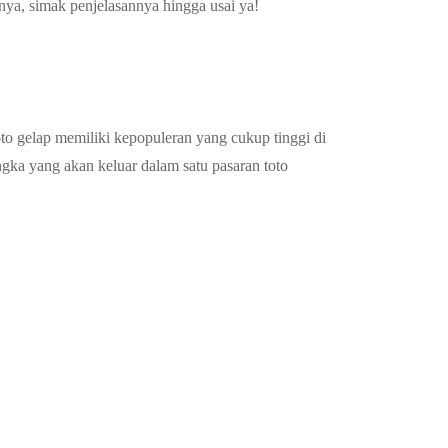
nya, simak penjelasannya hingga usai ya!
oto gelap memiliki kepopuleran yang cukup tinggi di
ka yang akan keluar dalam satu pasaran toto