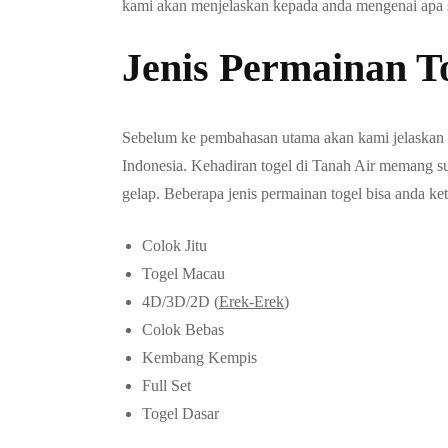
kami akan menjelaskan kepada anda mengenai apa sa
Jenis Permainan T
Sebelum ke pembahasan utama akan kami jelaskan ter
Indonesia. Kehadiran togel di Tanah Air memang s
gelap. Beberapa jenis permainan togel bisa anda ket
Colok Jitu
Togel Macau
4D/3D/2D (
Erek-Erek
)
Colok Bebas
Kembang Kempis
Full Set
Togel Dasar