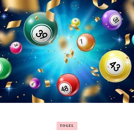
TOGEL