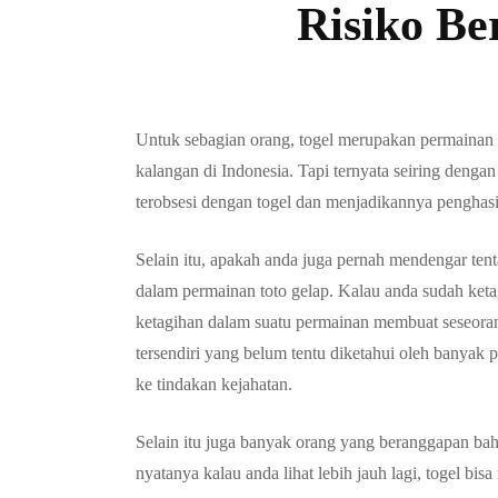
Risiko Be
Untuk sebagian orang, togel merupakan permainan y
kalangan di Indonesia. Tapi ternyata seiring denga
terobsesi dengan togel dan menjadikannya penghas
Selain itu, apakah anda juga pernah mendengar tenta
dalam permainan toto gelap. Kalau anda sudah keta
ketagihan dalam suatu permainan membuat seseoran
tersendiri yang belum tentu diketahui oleh banyak
ke tindakan kejahatan.
Selain itu juga banyak orang yang beranggapan ba
nyatanya kalau anda lihat lebih jauh lagi, togel b