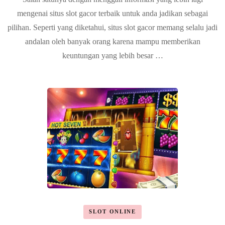
Gacor
Agar
mengenai situs slot gacor terbaik untuk anda jadikan sebagai
Dapat
pilihan. Seperti yang diketahui, situs slot gacor memang selalu jadi
Keunt
andalan oleh banyak orang karena mampu memberikan
ini
keuntungan yang lebih besar …
SLOT ONLINE