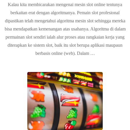
Kalau kita membicarakan mengenai mesin slot online tentunya
Agar
Kalah
berkaitan erat dengan algoritmanya. Pemain slot profesional
Mesin
dipastikan telah mengetahui algoritma mesin slot sehingga mereka
Slot
denga
bisa mendapatkan kemenangan atas usahanya. Algoritma di dalam
Cepat
permainan slot sendiri ialah alur proses atau rangkaian kerja yang
diterapkan ke sistem slot, baik itu slot berupa aplikasi maupaun
berbasis online (web). Dalam …