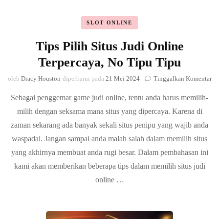
SLOT ONLINE
Tips Pilih Situs Judi Online
Terpercaya, No Tipu Tipu
pa
oleh
Dracy Houston
diperbarui pada
21 Mei 2024
Tinggalkan Komentar
Ti
Sebagai penggemar game judi online, tentu anda harus memilih-
Pil
Si
milih dengan seksama mana situs yang dipercaya. Karena di
Ju
zaman sekarang ada banyak sekali situs penipu yang wajib anda
On
Te
waspadai. Jangan sampai anda malah salah dalam memilih situs
N
yang akhirnya membuat anda rugi besar. Dalam pembahasan ini
Ti
kami akan memberikan beberapa tips dalam memilih situs judi
Ti
online …