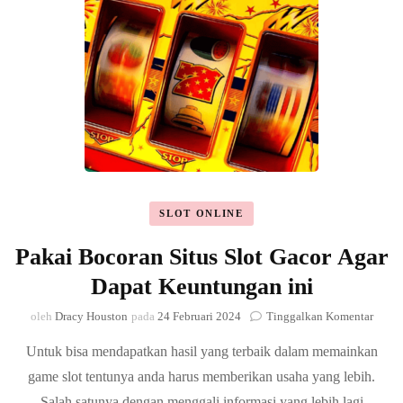
SLOT ONLINE
Pakai Bocoran Situs Slot Gacor Agar
Dapat Keuntungan ini
pada
oleh
Dracy Houston
pada
24 Februari 2024
Tinggalkan Komentar
Pakai
Untuk bisa mendapatkan hasil yang terbaik dalam memainkan
Bocor
Situs
game slot tentunya anda harus memberikan usaha yang lebih.
Slot
Salah satunya dengan menggali informasi yang lebih lagi