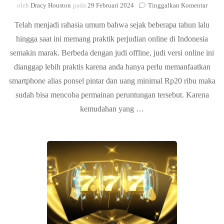
pada
oleh
Dracy Houston
pada
29 Februari 2024
Tinggalkan Komentar
Hal-
Telah menjadi rahasia umum bahwa sejak beberapa tahun lalu
hal
yang
hingga saat ini memang praktik perjudian online di Indonesia
Memb
semakin marak. Berbeda dengan judi offline, judi versi online ini
Judi
Onlin
dianggap lebih praktis karena anda hanya perlu memanfaatkan
Digem
smartphone alias ponsel pintar dan uang minimal Rp20 ribu maka
Bany
sudah bisa mencoba permainan peruntungan tersebut. Karena
Oran
kemudahan yang …