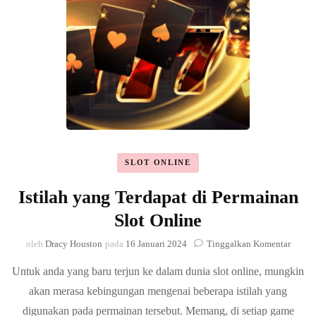
SLOT ONLINE
Istilah yang Terdapat di Permainan
Slot Online
pada
oleh
Dracy Houston
pada
16 Januari 2024
Tinggalkan Komentar
Istilah
Untuk anda yang baru terjun ke dalam dunia slot online, mungkin
yang
Terdap
akan merasa kebingungan mengenai beberapa istilah yang
di
digunakan pada permainan tersebut. Memang, di setiap game
Perma