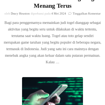
Menang Terus
pad
oleh
Dracy Houston
diperbarui pada
4 Mei 2024
Tinggalkan Komentar
Hin
Bagi para penggemarnya memainkan judi togel dianggap sebagai
Kes
Ma
aktivitas yang begitu seru untuk dilakukan di waktu tertentu,
Tog
terutama saat waktu luang. Togel atau toto gelap sendiri
Ag
Me
merupakan game taruhan yang begitu populer di beberapa negara,
Ter
termasuk di Indonesia. Judi yang satu ini cara mainnya dengan
menebak angka yang akan keluar dalam satu putaran permainan.
Kalau …