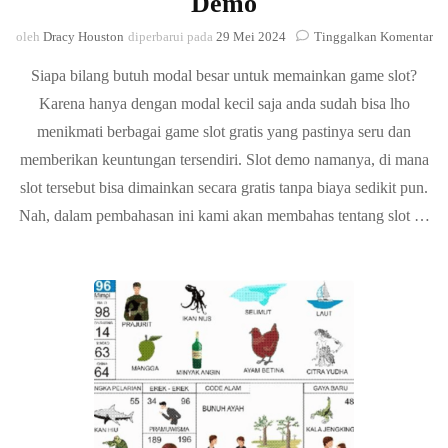
Demo
pa
oleh
Dracy Houston
diperbarui pada
29 Mei 2024
Tinggalkan Komentar
Ke
Siapa bilang butuh modal besar untuk memainkan game slot?
Me
Sl
Karena hanya dengan modal kecil saja anda sudah bisa lho
D
menikmati berbagai game slot gratis yang pastinya seru dan
memberikan keuntungan tersendiri. Slot demo namanya, di mana
slot tersebut bisa dimainkan secara gratis tanpa biaya sedikit pun.
Nah, dalam pembahasan ini kami akan membahas tentang slot …