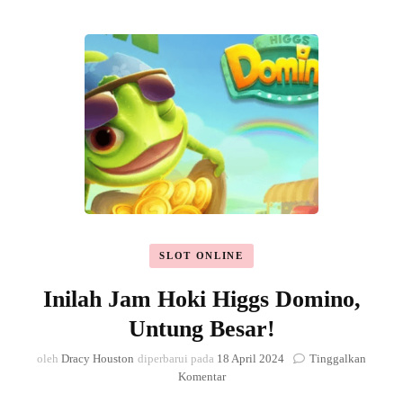
SLOT ONLINE
Inilah Jam Hoki Higgs Domino,
Untung Besar!
oleh
Dracy Houston
diperbarui pada
18 April 2024
Tinggalkan
pada
Komentar
Inilah